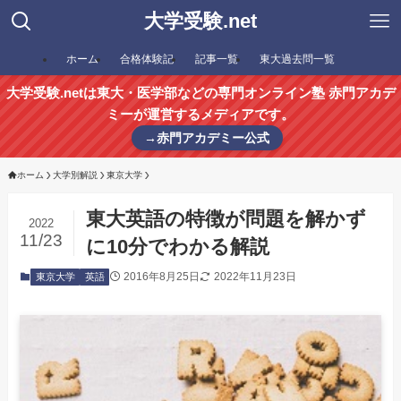
大学受験.net
ホーム
合格体験記
記事一覧
東大過去問一覧
大学受験.netは東大・医学部などの専門オンライン塾 赤門アカデ
ミーが運営するメディアです。
→赤門アカデミー公式
ホーム
大学別解説
東京大学
東大英語の特徴が問題を解かず
2022
11/23
に10分でわかる解説
2016年8月25日
2022年11月23日
東京大学
英語