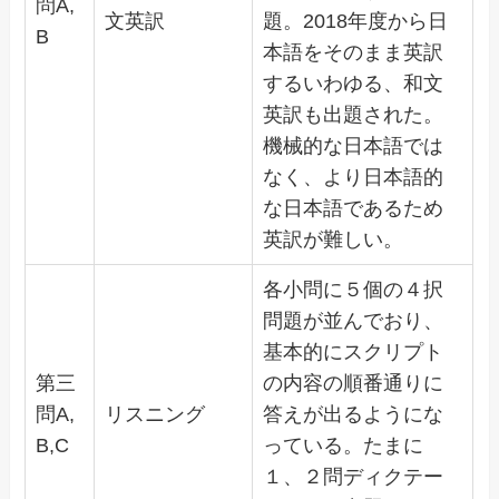
問A,
文英訳
題。2018年度から日
B
本語をそのまま英訳
するいわゆる、和文
英訳も出題された。
機械的な日本語では
なく、より日本語的
な日本語であるため
英訳が難しい。
各小問に５個の４択
問題が並んでおり、
基本的にスクリプト
第三
の内容の順番通りに
問A,
リスニング
答えが出るようにな
B,C
っている。たまに
１、２問ディクテー