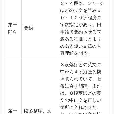
２～４段落、1ページ
ほどの英文を読み６
０～１００字程度の
第一
字数指定があり、日
要約
問A
本語で要約させる問
題ある程度まとまり
のある短い文章の内
容理解を問う。
８段落ほどの英文の
中から４段落ほど抜
き取られていて、順
番に直す問題。また
は、８段落ほどの英
文の中に文を正しい
箇所に入れさせた
第一
段落整序、文