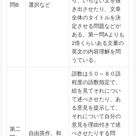
り、いらない文を抜
問B
選択など
き出させたり、文章
全体のタイトルを決
定させる問題などが
ある。第一問Aよりも
2倍くらいある文量の
英文の内容理解を問
うている。
語数は５０～８０語
程度の語数指定で、
絵を見てそれについ
て述べさせたり、あ
る意見を提示して、
それについて自分の
意見を理由付きで述
第二
自由英作、和
べさせたりする問