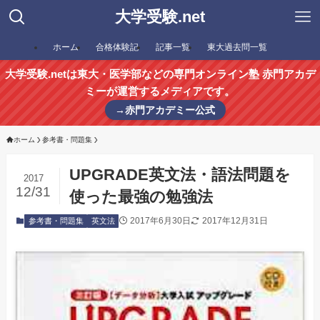
大学受験.net
ホーム
合格体験記
記事一覧
東大過去問一覧
大学受験.netは東大・医学部などの専門オンライン塾 赤門アカデ
ミーが運営するメディアです。
→赤門アカデミー公式
ホーム
参考書・問題集
UPGRADE英文法・語法問題を
2017
12/31
使った最強の勉強法
2017年6月30日
2017年12月31日
参考書・問題集
英文法