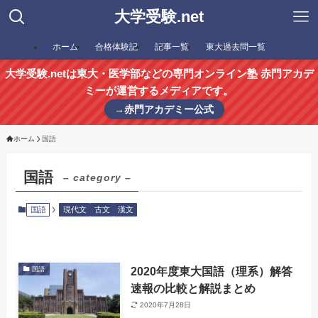
大学受験.net
ホーム
合格体験記
記事一覧
東大過去問一覧
大学受験.netは東大・医学部などの専門オンライン塾 赤門アカデ
ミーが運営するメディアです。
→赤門アカデミー公式
ホーム
国語
国語
– category –
国語
現代文
古文
漢文
2020年度東大国語（理系）解答
国語
速報の比較と解説まとめ
2020年7月28日