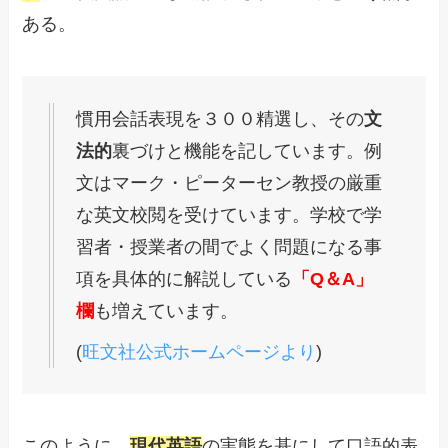
ある。
慣用会話表現を３００精選し、その
文
法的
裏づけと機能を記しています。例
文はマーク・ピーターセン教授の厳重
な英文校閲を受けています。学校で学
習者・授業者の間でよく問題になる事
項を具体的に解説している
「Q＆A」
欄
も増えています。
(
旺文社公式ホームページより
)
このように、
現代英語
の実態を基にして口語的表