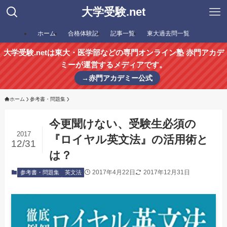
大学受験.net
ホーム
合格体験記
記事一覧
東大過去問一覧
大学受験.netは東大・医学部などの専門オンライン塾 赤門アカデ
ミーが運営するメディアです。
→赤門アカデミー公式
ホーム
参考書・問題集
今更聞けない、受験生必須の
2017
『ロイヤル英文法』の活用術と
12/31
は？
2017年4月22日
2017年12月31日
参考書・問題集
英文法