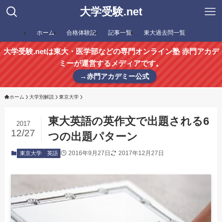
大学受験.net
ホーム
合格体験記
記事一覧
東大過去問一覧
大学受験.netは東大・医学部などの専門オンライン塾 赤門アカデ
ミーが運営するメディアです。
→赤門アカデミー公式
ホーム
大学別解説
東京大学
東大英語の英作文で出題される6
2017
12/27
つの出題パターン
2016年9月27日
2017年12月27日
東京大学
英語