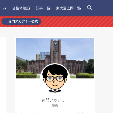
ーム
合格体験記
記事一覧
東大過去問一覧
→赤門アカデミー公式
赤門アカデミー
塾長