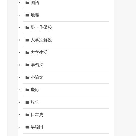
国語
地理
塾・予備校
大学別解説
大学生活
学習法
小論文
慶応
数学
日本史
早稲田