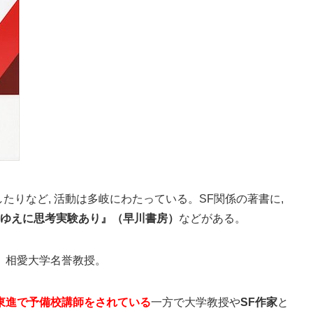
したりなど, 活動は多岐にわたっている。SF関係の著書に,
うゆえに思考実験あり』（早川書房）
などがある。
。相愛大学名誉教授。
東進で予備校講師をされている
一方で大学教授や
SF作家
と