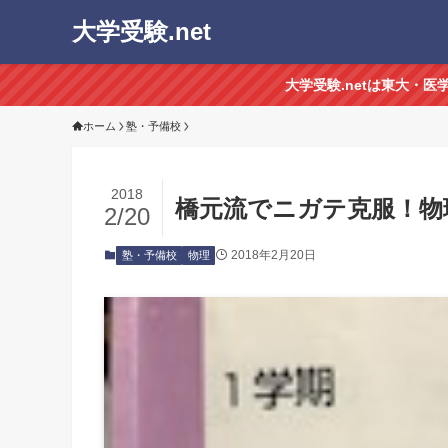
大学受験.net
大学受験.netは東大・
ホーム
塾・予備校
2018
橋元流でニガテ克服！物
2/20
2018年2月20日
塾・予備校
物理