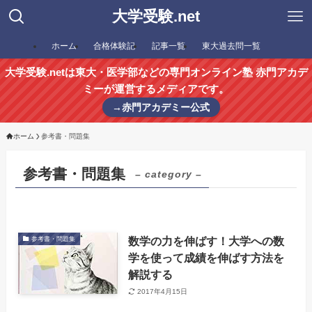
大学受験.net
ホーム
合格体験記
記事一覧
東大過去問一覧
大学受験.netは東大・医学部などの専門オンライン塾 赤門アカデ
ミーが運営するメディアです。
→赤門アカデミー公式
ホーム
参考書・問題集
参考書・問題集
– category –
数学の力を伸ばす！大学への数
参考書・問題集
学を使って成績を伸ばす方法を
解説する
2017年4月15日