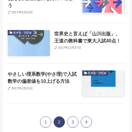
う
2017年2月22日
世界史と言えば「山川出版」、
参考書・問題集
王道の教科書で東大入試40点！
2017年12月27日
やさしい理系数学(やさ理)で入試
参考書・問題集
数学の偏差値を10上げる方法
2017年2月21日
1
2
3
4