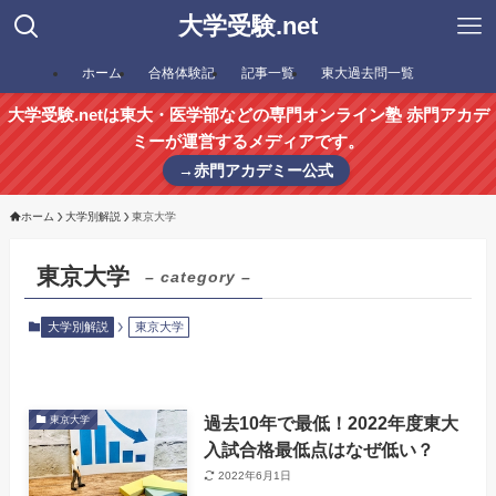
大学受験.net
ホーム
合格体験記
記事一覧
東大過去問一覧
大学受験.netは東大・医学部などの専門オンライン塾 赤門アカデ
ミーが運営するメディアです。
→赤門アカデミー公式
ホーム
大学別解説
東京大学
東京大学
– category –
大学別解説
東京大学
過去10年で最低！2022年度東大
東京大学
入試合格最低点はなぜ低い？
2022年6月1日