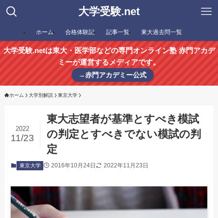
大学受験.net
ホーム
合格体験記
記事一覧
東大過去問一覧
大学受験.netは東大・医学部などの専門オンライン塾 赤門アカデ
ミーが運営するメディアです。
→赤門アカデミー公式
ホーム
大学別解説
東京大学
東大志望者が基準とすべき模試
2022
の判定とすべきでない模試の判
11/23
定
2016年10月24日
2022年11月23日
東京大学