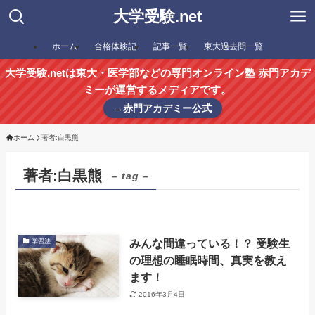
大学受験.net
ホーム
合格体験記
記事一覧
東大過去問一覧
大学受験.netは東大・医学部などの専門オンライン塾 赤門アカデ
ミーが運営するメディアです。
→赤門アカデミー公式
ホーム
著者:白黒熊
著者:白黒熊
– tag –
みんな間違っている！？ 受験生
学習法
の理想の睡眠時間、真実を教え
ます！
2016年3月4日