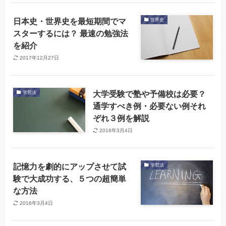
日本史・世界史を最短期間でマ
世界史
スターするには？ 最速の勉強法
を紹介
2017年12月27日
大学受験で塾や予備校は必要？
学習法
通学すべき例・必要ない例それ
ぞれ３例を解説
2016年3月4日
記憶力を劇的にアップさせて試
学習法
験で大成功する、５つの超簡単
な方法
2016年3月4日