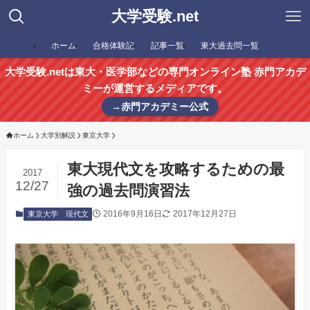
大学受験.net
ホーム
合格体験記
記事一覧
東大過去問一覧
大学受験.netは東大・医学部などの専門オンライン塾 赤門アカデ
ミーが運営するメディアです。
→赤門アカデミー公式
ホーム
大学別解説
東京大学
東大現代文を攻略するための最
2017
12/27
強の過去問演習法
2016年9月16日
2017年12月27日
東京大学
現代文