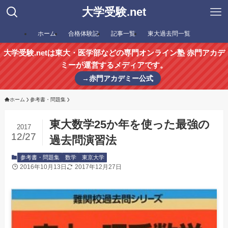
大学受験.net
ホーム
合格体験記
記事一覧
東大過去問一覧
大学受験.netは東大・医学部などの専門オンライン塾 赤門アカデ
ミーが運営するメディアです。
→赤門アカデミー公式
ホーム
参考書・問題集
東大数学25か年を使った最強の
2017
12/27
過去問演習法
参考書・問題集
数学
東京大学
2016年10月13日
2017年12月27日