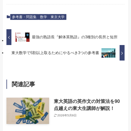
参考書・問題集
数学
東京大学
最強の熟語長『解体英熟語』の3種別の長所と短所
東大数学で5割以上取るためにやるべき3つの参考書
関連記事
東大英語の英作文の対策法を90
点越えの東大生講師が解説！
2026年5月9日