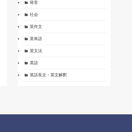
発音
社会
英作文
英単語
英文法
英語
英語長文・英文解釈