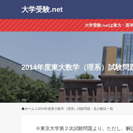
大学受験.net
大学受験.netは東大・
2014年度東大数学（理系）試験
ホーム
2014年度東大数学（理系）試験問題・及び解説一覧
※東京大学第２次試験問題より。ただし、解