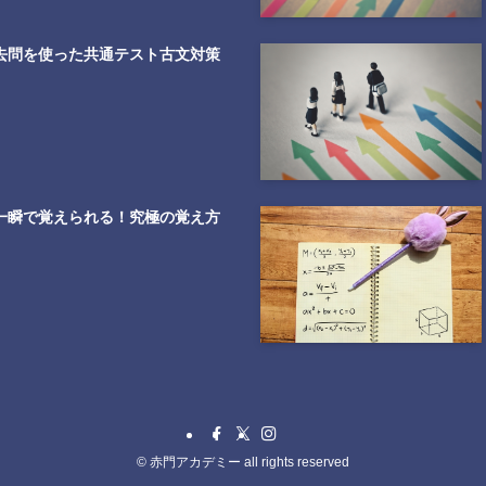
去問を使った共通テスト古文対策
一瞬で覚えられる！究極の覚え方
©
赤門アカデミー all rights reserved